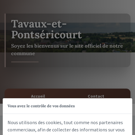
Tavaux-et-
Pontséricourt
Soyez les bienvenus sur le site officiel de notre
commune
Accueil
Contact
Vous avez le contrôle de vos données
Nous utilisons des cookies, tout comme nos partenaires
Actualités
Toutes
commerciaux, afin de collecter des informations sur vous