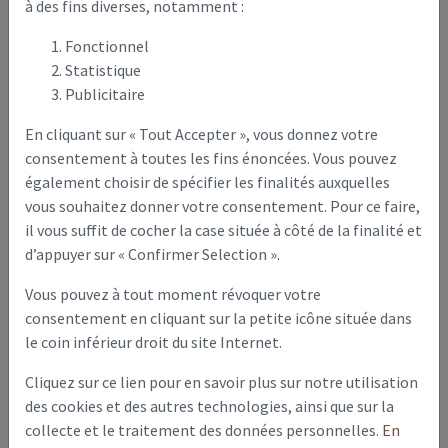
à des fins diverses, notamment :
Tavaux-et-Pontséricourt - Actualités
Fonctionnel
Statistique
Tavaux-et-Pontséricourt
Publicitaire
En cliquant sur « Tout Accepter », vous donnez votre
consentement à toutes les fins énoncées. Vous pouvez
également choisir de spécifier les finalités auxquelles
PLANNING FRANCE SERVICES
vous souhaitez donner votre consentement. Pour ce faire,
il vous suffit de cocher la case située à côté de la finalité et
d’appuyer sur « Confirmer Selection ».
Vous pouvez à tout moment révoquer votre
FOYER RURAL ASSEMBLEE GENERALE
consentement en cliquant sur la petite icône située dans
le coin inférieur droit du site Internet.
Cliquez sur ce lien pour en savoir plus sur notre utilisation
des cookies et des autres technologies, ainsi que sur la
Réunion du Foyer Rural- Venez nous rencontrer !
collecte et le traitement des données personnelles.
En