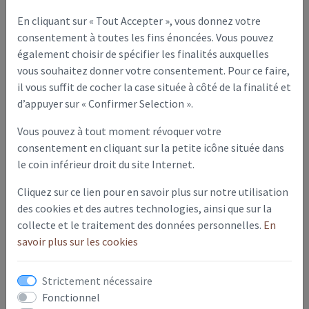
droits du transept flamboyant.
En cliquant sur « Tout Accepter », vous donnez votre
La ferme de Malaise :
Le corps de logis comporte des
consentement à toutes les fins énoncées. Vous pouvez
sculptures représentant la vie rurale. La présence de sources
également choisir de spécifier les finalités auxquelles
et le passage de la Serre expliquent l’alimentation d’un
vous souhaitez donner votre consentement. Pour ce faire,
ancien moulin et de lavoirs dont exhibe une statue de Saint
il vous suffit de cocher la case située à côté de la finalité et
Pierre (XIIe) et de la « rue à l’eau » avec son gué.
d’appuyer sur « Confirmer Selection ».
Une sente entretenue ceinture le village et permet de
Vous pouvez à tout moment révoquer votre
découvrir le « petit château », maison bourgeoise (19e) avec
consentement en cliquant sur la petite icône située dans
ses tourelles et son parc.
le coin inférieur droit du site Internet.
*Clocher à arcades inscrit à l’inventaire des Monuments
Cliquez sur ce lien pour en savoir plus sur notre utilisation
Historiques Portail XV -ème, Fonts classés Monuments
des cookies et des autres technologies, ainsi que sur la
historiques.
« La Vierge aux Donateurs » superbe copie de la toile de Van
collecte et le traitement des données personnelles.
En
Dyck.
savoir plus sur les cookies
Fours à chaux situés sur la butte de Malaise.
Maisons avec cadran solaire.
Strictement nécessaire
Fonctionnel