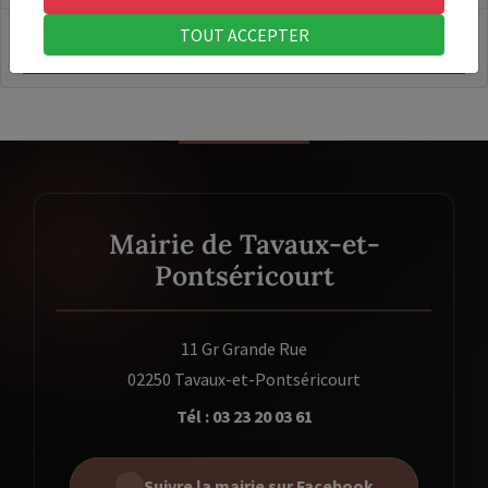
TOUT ACCEPTER
5. Droits de reproduction et liens hypertexte
Mairie de Tavaux-et-
Pontséricourt
11 Gr Grande Rue
02250 Tavaux-et-Pontséricourt
Tél : 03 23 20 03 61
Suivre la mairie sur Facebook