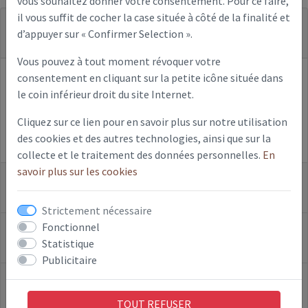
vous souhaitez donner votre consentement. Pour ce faire,
il vous suffit de cocher la case située à côté de la finalité et
1. Hébergement
d’appuyer sur « Confirmer Selection ».
Vous pouvez à tout moment révoquer votre
consentement en cliquant sur la petite icône située dans
OVHcloud
le coin inférieur droit du site Internet.
RTE DE LA FERME MASSON
59820 Gravelines
Cliquez sur ce lien pour en savoir plus sur notre utilisation
https://www.ovh.com
des cookies et des autres technologies, ainsi que sur la
collecte et le traitement des données personnelles.
En
savoir plus sur les cookies
2. Conception et réalisation
Strictement nécessaire
Fonctionnel
3. Loi Informatique et Libertés
Statistique
Publicitaire
4. Protection des données
TOUT REFUSER