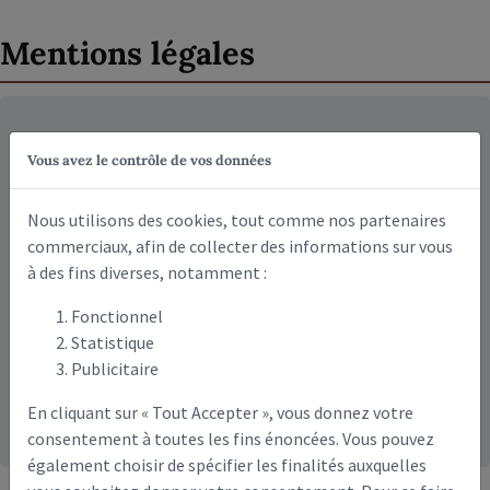
Mentions légales
Le site internet
www.commune-tavaux-et-
Vous avez le contrôle de vos données
pontsericourt.fr
est édité par
Tavaux-et-
Pontséricourt
:
Nous utilisons des cookies, tout comme nos partenaires
commerciaux, afin de collecter des informations sur vous
à des fins diverses, notamment :
Adresse du siège social
: 11 Gr Grande Rue, Tavaux-et-
Fonctionnel
Pontséricourt 02250 – France
Statistique
RCS
: .
Publicitaire
APE
:
E-mail
: contact@commune-tavaux-et-pontsericourt.fr
En cliquant sur « Tout Accepter », vous donnez votre
consentement à toutes les fins énoncées. Vous pouvez
également choisir de spécifier les finalités auxquelles