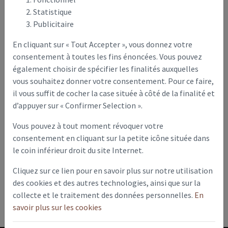
Statistique
Déclaration préalable de
Publicitaire
travaux
En cliquant sur « Tout Accepter », vous donnez votre
consentement à toutes les fins énoncées. Vous pouvez
La déclaration préalable de travaux est, en France, une
également choisir de spécifier les finalités auxquelles
procédure officielle obligatoire concernant les «
vous souhaitez donner votre consentement. Pour ce faire,
constructions, travaux, installations et aménagements non
il vous suffit de cocher la case située à côté de la finalité et
soumis à permis de construire comprenant ou non des
d’appuyer sur « Confirmer Selection ».
démolitions »
Vous pouvez à tout moment révoquer votre
Il s'agit en fait d'une forme simplifiée du permis de
consentement en cliquant sur la petite icône située dans
construire et du permis d'aménager, applicable aux petits
le coin inférieur droit du site Internet.
projets.
Cliquez sur ce lien pour en savoir plus sur notre utilisation
Déclaration préalable Constructions, travaux,
des cookies et des autres technologies, ainsi que sur la
installations et aménagements non soumis à permis
collecte et le traitement des données personnelles.
En
savoir plus sur les cookies