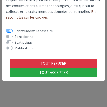
redevance). La déchetterie de Marle (route de Montcornet –
des cookies et des autres technologies, ainsi que sur la
Tél. 03.23.21.67.30) est à votre disposition.
collecte et le traitement des données personnelles.
En
savoir plus sur les cookies
À savoir qu’une fois par an, un
ramassage des encombrants
en porte à porte est organisé.
Strictement nécessaire
Horaires
:
Fonctionnel
- Lundi, Mercredi, Vendredi & Samedi : 9h-12h / 14h-18h
Statistique
Publicitaire
- Mardi & Jeudi : 14h-18h
TOUT REFUSER
Pour plus de renseignements :
cliquez ici
TOUT ACCEPTER