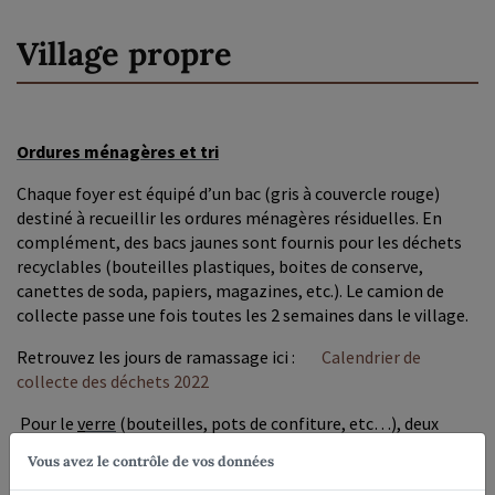
Village propre
Ordures ménagères et tri
Chaque foyer est équipé d’un bac (gris à couvercle rouge)
destiné à recueillir les ordures ménagères résiduelles. En
complément, des bacs jaunes sont fournis pour les déchets
recyclables (bouteilles plastiques, boites de conserve,
canettes de soda, papiers, magazines, etc.). Le camion de
collecte passe une fois toutes les 2 semaines dans le village.
Retrouvez les jours de ramassage ici :
Calendrier de
collecte des déchets 2022
Pour le
v
erre
(bouteilles, pots de confiture, etc…), deux
colonnes à verres sont disposées à côté de la caserne des
Vous avez le contrôle de vos données
pompiers (Rue des Fusillés) et près du Pont de la Serre