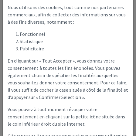
(Chemin de la Prairie de Tavaux).
Nous utilisons des cookies, tout comme nos partenaires
Pour le
textile
, une borne est disposée dans la commune,
commerciaux, afin de collecter des informations sur vous
près de la caserne des pompiers (Rue des Fusillés).
à des fins diverses, notamment :
Fonctionnel
Statistique
Déchetterie
Publicitaire
L’accès est
gratuit pour
En cliquant sur « Tout Accepter », vous donnez votre
tous les
consentement à toutes les fins énoncées. Vous pouvez
habitants
également choisir de spécifier les finalités auxquelles
particuliers du
vous souhaitez donner votre consentement. Pour ce faire,
Pays de la
il vous suffit de cocher la case située à côté de la finalité et
Serre. Une
d’appuyer sur « Confirmer Selection ».
carte d’accès
est en vente
Vous pouvez à tout moment révoquer votre
pour les
consentement en cliquant sur la petite icône située dans
professionnels
le coin inférieur droit du site Internet.
résidants ou travaillant sur le territoire. Un justificatif de
domicile vous sera demandé à l’entrée (ex : facture EDF,
Cliquez sur ce lien pour en savoir plus sur notre utilisation