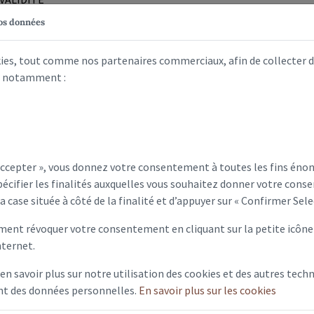
vos données
n Cerfa 12669 ou 12671/12670 (listes complémentaires)ou utiliser le s
kies, tout comme nos partenaires commerciaux, afin de collecter 
s, notamment :
à la signaler au service Elections afin que la modification soit fa
s parvenir.
 Accepter », vous donnez votre consentement à toutes les fins éno
écifier les finalités auxquelles vous souhaitez donner votre conse
la case située à côté de la finalité et d’appuyer sur « Confirmer Sele
ent révoquer votre consentement en cliquant sur la petite icône 
nternet.
 en savoir plus sur notre utilisation des cookies et des autres techn
ent des données personnelles.
En savoir plus sur les cookies