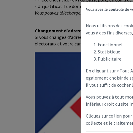
- Un justificatif de domicile (moins de 3 mois)
Vous avez le contrôle de 
Vous pouvez télécharger le formulaire d'inscriptio
Nous utilisons des coo
Changement d'adresse sur la commune :
vous à des fins diverse
Si vous changez d'adresse sur la commune, pensez 
électoraux et votre carte d'électeur puissent vou
Fonctionnel
Statistique
Publicitaire
En cliquant sur « Tout
également choisir de sp
il vous suffit de cocher 
Vous pouvez à tout mom
inférieur droit du site I
Cliquez sur ce lien pour
collecte et le traitem